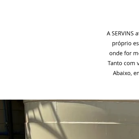
A SERVINS a
próprio e
onde for me
Tanto com v
Abaixo, e